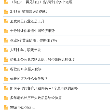
《前任3：再见前任》告诉我们的5个道理
3月8日 星期四 #短资讯#
互联网是行业还是工具
十分钟让你看懂中国经济形势
创业5个黄金阶段，你抓住了吗
人到中年，职场半坡
婚礼上公公竟强吻儿媳，恶俗婚闹几时休？
谷歌的15条招人秘诀
你开的店为什么会失败？
如何令你的客户只跟你买 – 1个最有效的策略
多年老站长历经失败后总结经验篇
90后小伙创业记