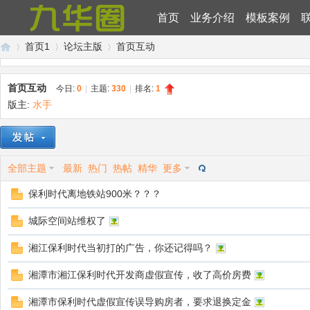
首页
业务介绍
模板案例
首页1
论坛主版
首页互动
首页互动
今日:
0
|
主题:
330
|
排名:
1
版主:
水手
九
»
›
›
全部主题
最新
热门
热帖
精华
更多
保利时代离地铁站900米？？？
城际空间站维权了
华
湘江保利时代当初打的广告，你还记得吗？
湘潭市湘江保利时代开发商虚假宣传，收了高价房费
湘潭市保利时代虚假宣传误导购房者，要求退换定金