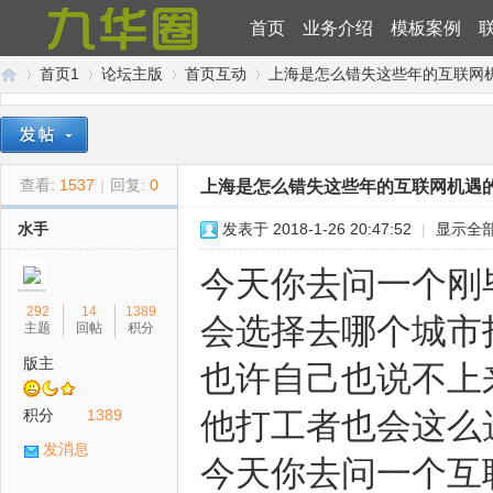
首页
业务介绍
模板案例
首页1
论坛主版
首页互动
上海是怎么错失这些年的互联网
九
»
›
›
›
查看:
1537
|
回复:
0
上海是怎么错失这些年的互联网机遇
水手
发表于 2018-1-26 20:47:52
|
显示全
今天你去问一个刚
292
14
1389
会选择去哪个城市
主题
回帖
积分
版主
也许自己也说不上
华
积分
1389
他打工者也会这么
发消息
今天你去问一个互