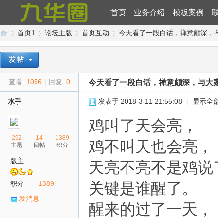
首页
业务介绍
模板案例
首页1
论坛主版
首页互动
今天看了一段白话，禅意颇深，
九
»
›
›
›
查看:
1056
|
回复:
0
今天看了一段白话，禅意颇深，与大
水手
发表于 2018-3-11 21:55:08
|
显示全
鸡叫了天会亮，
292
14
1389
鸡不叫天也会亮，
主题
回帖
积分
版主
天亮不亮不是鸡说
华
积分
1389
关键是谁醒了。
发消息
醒来的过了一天，