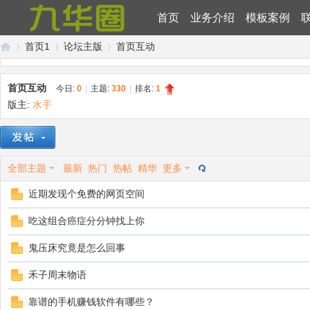
首页
业务介绍
模板案例
首页1
论坛主版
首页互动
首页互动
今日:
0
|
主题:
330
|
排名:
1
版主:
水手
九
»
›
›
全部主题
最新
热门
热帖
精华
更多
近期发现个免费的网页空间
吃这组合癌症分分钟找上你
华
鬼压床究竟是怎么回事
禾子周末物语
靠谱的手机赚钱软件有哪些？