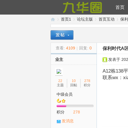
首页
首页1
论坛主版
首页互动
保利
九
»
›
›
›
查看:
4109
|
回复:
0
保利时代A区
业主
发表于 2024
A12栋13
联系wx：xiao
22
10
278
主题
回帖
积分
中级会员
华
积分
278
发消息