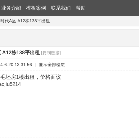
业务介绍
模板案例
联系我们
帮助
时代A区 A12栋138平出租
 A12栋138平出租
[复制链接]
-6-20 13:31:56
|
显示全部楼层
8平毛坯房1楼出租，价格面议
jiu5214