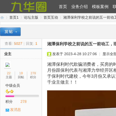
首页
业务介绍
模板案例
首页1
论坛主版
首页互动
湘潭保利学校之前说的五一前动
九
»
›
›
›
查看:
5027
|
回复:
1
湘潭保利学校之前说的五一前动工，
业主
发表于 2023-4-28 10:27:06
|
显示全
湘潭保利时代欺骗消费者，买房的时
月份跟保利代表与湘潭力华经开区
22
10
278
于保利时代建校，今年3月份又承认
主题
回帖
积分
千业主做主！！
中级会员
华
积分
278
发消息